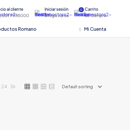
cio al cliente
Iniciar sesión
Carrito
0
) 601 7958000
o registrarse
de Compra
oductos Romano
Mi Cuenta
24
36