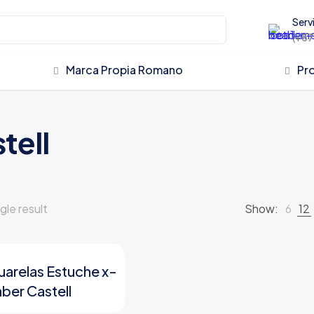
Servi
(+57
Marca Propia Romano
Pr
tell
gle result
Show:
6
12
uarelas Estuche x-
aber Castell