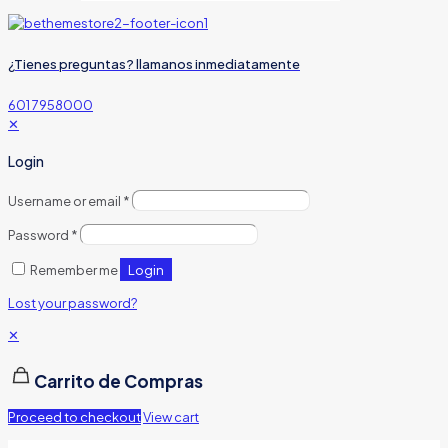
¿Tienes preguntas? llamanos inmediatamente
601 7958000
✕
Login
Username or email
*
Password
*
Login
Remember me
Lost your password?
✕
Carrito de Compras
Proceed to checkout
View cart