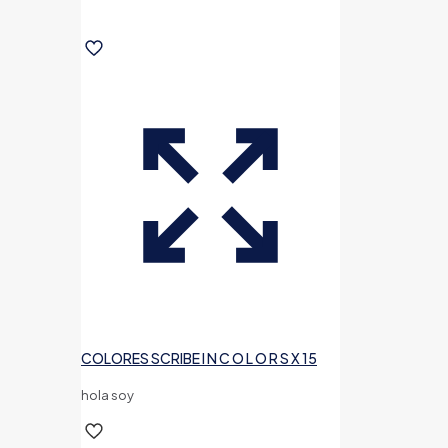
COLORES SCRIBE I N C O L O R S X 15
hola soy