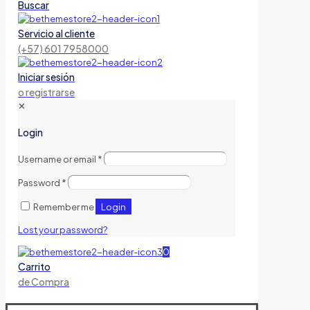
Buscar
Servicio al cliente
(+57) 601 7958000
Iniciar sesión
o registrarse
✕
Login
Username or email
*
Password
*
Login
Remember me
Lost your password?
0
Carrito
de Compra