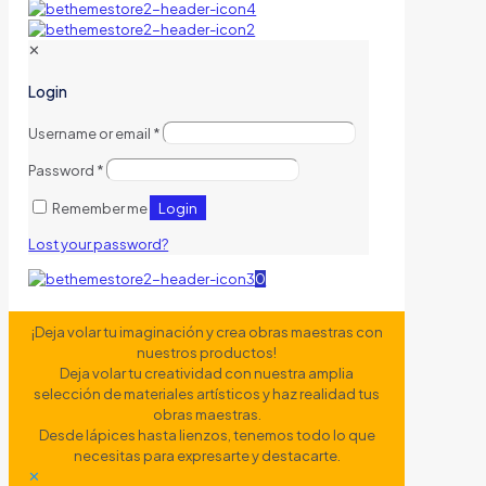
✕
Login
Username or email
*
Password
*
Login
Remember me
Lost your password?
0
¡Deja volar tu imaginación y crea obras maestras con
nuestros productos!
Deja volar tu creatividad con nuestra amplia
selección de materiales artísticos y haz realidad tus
obras maestras.
Desde lápices hasta lienzos, tenemos todo lo que
necesitas para expresarte y destacarte.
✕