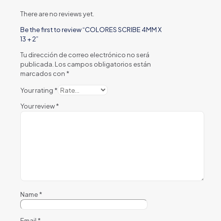
There are no reviews yet.
Be the first to review “COLORES SCRIBE 4MM X
13 + 2”
Tu dirección de correo electrónico no será
publicada.
Los campos obligatorios están
marcados con
*
Your rating
*
Your review
*
Name
*
Email
*