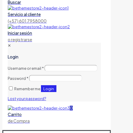
Buscar
Servicio al cliente
(+57) 601 7958000
Iniciar sesión
o registrarse
✕
Login
Username or email
*
Password
*
Login
Remember me
Lost your password?
0
Carrito
de Compra