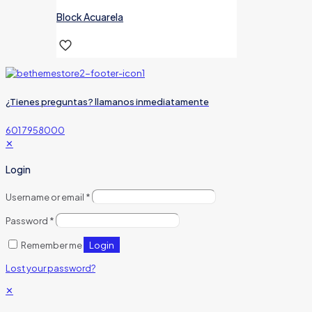
Block Acuarela
¿Tienes preguntas? llamanos inmediatamente
601 7958000
✕
Login
Username or email
*
Password
*
Login
Remember me
Lost your password?
✕