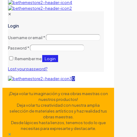
✕
Login
Username or email
*
Password
*
Login
Remember me
Lost your password?
0
¡Deja volar tu imaginación y crea obras maestras con
nuestros productos!
Deja volar tu creatividad con nuestra amplia
selección de materiales artísticos y haz realidad tus
obras maestras.
Desde lápices hasta lienzos, tenemos todo lo que
necesitas para expresarte y destacarte.
✕